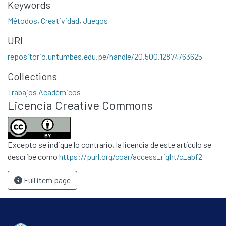
Keywords
Métodos
,
Creatividad
,
Juegos
URI
repositorio.untumbes.edu.pe/handle/20.500.12874/63625
Collections
Communities & Collections
Trabajos Académicos
All of DSpace
Licencia Creative Commons
Statistics
Contacto
Políticas
Excepto se indique lo contrario, la licencia de este artículo se
describe como
https://purl.org/coar/access_right/c_abf2
Full item page