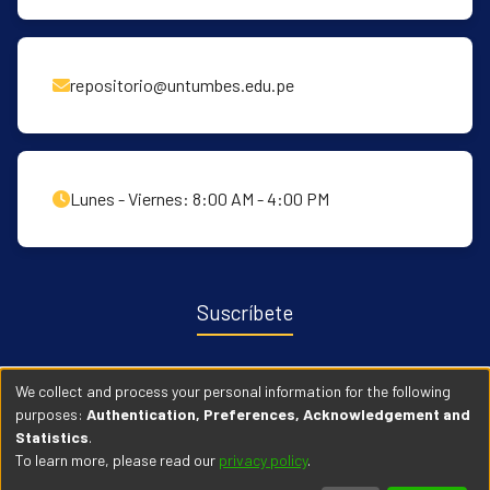
repositorio@untumbes.edu.pe
Lunes - Viernes: 8:00 AM - 4:00 PM
Suscríbete
Recibe notificaciones sobre nuevas publicaciones y eventos
We collect and process your personal information for the following
relacionados con el repositorio. ingresa
Aqui →
purposes:
Authentication, Preferences, Acknowledgement and
Statistics
.
To learn more, please read our
privacy policy
.
© 2026 Universidad Nacional de Tumbes. Todos los derechos