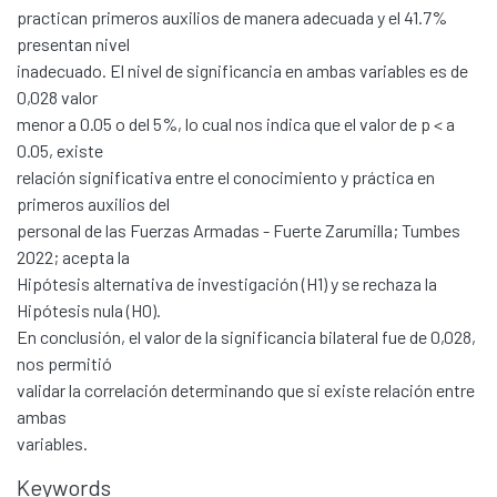
practican primeros auxilios de manera adecuada y el 41.7%
presentan nivel
inadecuado. El nivel de significancia en ambas variables es de
0,028 valor
menor a 0.05 o del 5%, lo cual nos indica que el valor de p < a
0.05, existe
relación significativa entre el conocimiento y práctica en
Communities & Collections
primeros auxilios del
All of DSpace
personal de las Fuerzas Armadas - Fuerte Zarumilla; Tumbes
Statistics
2022; acepta la
Hipótesis alternativa de investigación (H1) y se rechaza la
Contacto
Hipótesis nula (H0).
Políticas
En conclusión, el valor de la significancia bilateral fue de 0,028,
nos permitió
validar la correlación determinando que si existe relación entre
ambas
variables.
Keywords