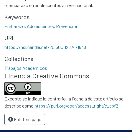
el embarazo en adolescentes a nivel nacional.
Keywords
Embarazo
,
Adolescentes
,
Prevención
URI
https://hdl.handle.net/20.500.12874/1638
Communities & Collections
Collections
All of DSpace
Trabajos Académicos
Statistics
Licencia Creative Commons
Contacto
Políticas
Excepto se indique lo contrario, la licencia de este artículo se
describe como
https://purl.org/coar/access_right/c_abf2
Full item page