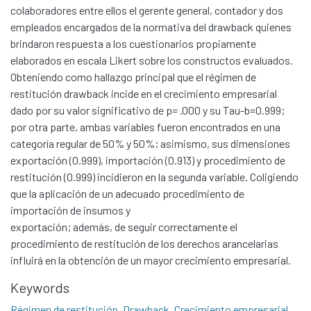
colaboradores entre ellos el gerente general, contador y dos
empleados encargados de la normativa del drawback quienes
brindaron respuesta a los cuestionarios propiamente
elaborados en escala Likert sobre los constructos evaluados.
Obteniendo como hallazgo principal que el régimen de
restitución drawback incide en el crecimiento empresarial
dado por su valor significativo de p= .000 y su Tau-b=0.999;
por otra parte, ambas variables fueron encontrados en una
categoría regular de 50% y 50%; asimismo, sus dimensiones
exportación (0.999), importación (0.913) y procedimiento de
restitución (0.999) incidieron en la segunda variable. Coligiendo
que la aplicación de un adecuado procedimiento de
importación de insumos y
exportación; además, de seguir correctamente el
procedimiento de restitución de los derechos arancelarias
Communities & Collections
influirá en la obtención de un mayor crecimiento empresarial.
All of DSpace
Keywords
Statistics
Régimen de restitución
,
Drawback
,
Crecimiento empresarial
,