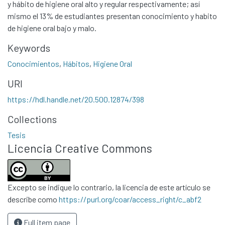
y hábito de higiene oral alto y regular respectivamente; así
mismo el 13% de estudiantes presentan conocimiento y habito
de higiene oral bajo y malo.
Keywords
Conocimientos
,
Hábitos
,
Higiene Oral
URI
https://hdl.handle.net/20.500.12874/398
Communities & Collections
All of DSpace
Collections
Statistics
Tesis
Licencia Creative Commons
Contacto
Políticas
Excepto se indique lo contrario, la licencia de este artículo se
describe como
https://purl.org/coar/access_right/c_abf2
Full item page