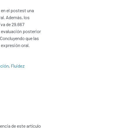
y en el postest una
al. Además, los
tiva de 29.667
a evaluación posterior
 Concluyendo que las
 expresión oral.
ación
,
Fluidez
cencia de este artículo