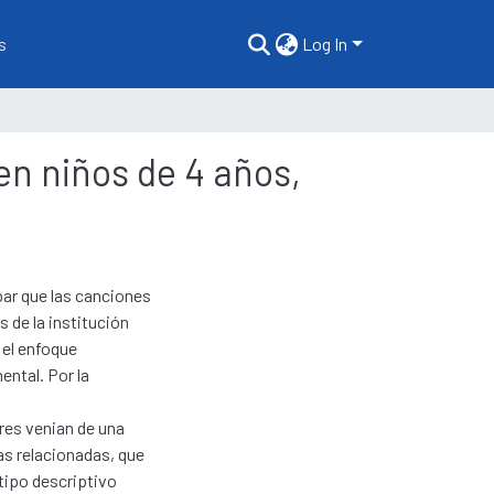
s
Log In
en niños de 4 años,
ar que las canciones
s de la institución
 el enfoque
ental. Por la
res venian de una
as relacionadas, que
tipo descriptivo