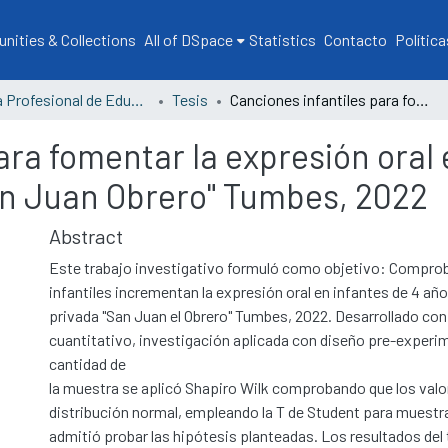
ities & Collections
All of DSpace
Statistics
Contacto
Política
Escuela Profesional de Educación
Tesis
Canciones infantiles para fomentar la expresión oral en niños de 4 años, Institución Privada "San Juan Obrero" Tumbes, 2022
ara fomentar la expresión oral 
San Juan Obrero" Tumbes, 2022
Abstract
Este trabajo investigativo formuló como objetivo: Comprob
infantiles incrementan la expresión oral en infantes de 4 año
privada "San Juan el Obrero" Tumbes, 2022. Desarrollado con
cuantitativo, investigación aplicada con diseño pre-experim
cantidad de
la muestra se aplicó Shapiro Wilk comprobando que los valo
distribución normal, empleando la T de Student para muestr
admitió probar las hipótesis planteadas. Los resultados del 