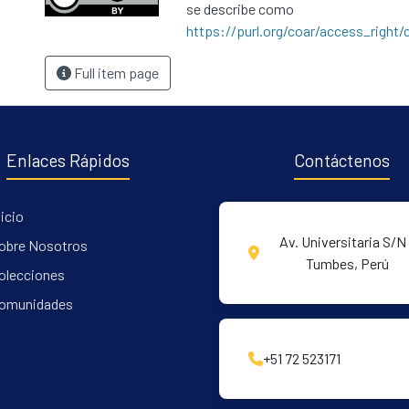
se describe como
https://purl.org/coar/access_right/
Full item page
Enlaces Rápidos
Contáctenos
nicio
Av. Universitaria S/N 
obre Nosotros
Tumbes, Perú
olecciones
omunidades
+51 72 523171