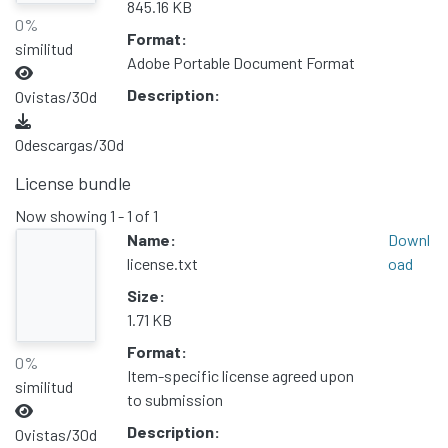
845.16 KB
0%
Format:
similitud
Adobe Portable Document Format
Description:
0
vistas/30d
0
descargas/30d
License bundle
Now showing
1 - 1 of 1
Name:
Downl
license.txt
oad
Size:
1.71 KB
Format:
0%
Item-specific license agreed upon
similitud
to submission
Description:
0
vistas/30d