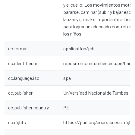
y el cuello. Los movimientos motor
pararse, caminar (subir y bajar escale
lanzar y girar. Es importante articu
para lograr un adecuado control co
los niños.
dc.format
application/pdf
dc.identifier.uri
repositorio.untumbes.edu.pe/hand
dc.language.iso
spa
dc.publisher
Universidad Nacional de Tumbes
dc.publisher.country
PE
dc.rights
https://purl.org/coar/access_right