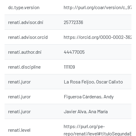
dc.type.version
http://purl.org/coar/version/c_97
renati.advisor.dni
25772336
renati.advisor.orcid
https://orcid.org/0000-0002-3629
renati.author.dni
44477005
renati.discipline
111109
renati.juror
La Rosa Feijoo, Oscar Calixto
renati.juror
Figueroa Cárdenas, Andy
renati.juror
Javier Alva, Ana María
https://purl.org/pe-
renati.level
repo/renati/level#tituloSegundaEs