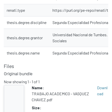
renati.type
https://purl.org/pe-repo/renati/t
thesis.degree.discipline
Segunda Especialidad Profesional e
Communities & Collections
All of DSpace
Universidad Nacional de Tumbes. Fa
thesis.degree.grantor
Sociales
Statistics
Contacto
thesis.degree.name
Segunda Especialidad Profesional e
Políticas
Files
Original bundle
Now showing
1 - 1 of 1
Name:
Downl
TRABAJO ACADEMICO - VASQUEZ
oad
CHAVEZ.pdf
Size: