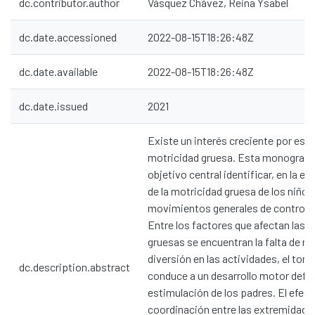
dc.contributor.author
Vásquez Chávez, Reina Ysabel
dc.date.accessioned
2022-08-15T18:26:48Z
dc.date.available
2022-08-15T18:26:48Z
dc.date.issued
2021
Existe un interés creciente por estud
motricidad gruesa. Esta monografí
objetivo central identificar, en la eta
de la motricidad gruesa de los niño
movimientos generales de control c
Entre los factores que afectan las 
gruesas se encuentran la falta de 
diversión en las actividades, el ton
dc.description.abstract
conduce a un desarrollo motor defici
estimulación de los padres. El efect
coordinación entre las extremidades