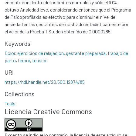
encontraron dentro de los límites normales y sólo el 10%
obtuvo Ansiedad leve, considerando entonces que el Programa
de Psicoprofilaxis es efectivo para disminuir el nivel de
ansiedad en las gestantes, demostrado estadísticamente por
el valor de la Prueba T Studen obtenido de 0.0000285.
Keywords
Dolor
,
ejercicios de relajación
,
gestante preparada
,
trabajo de
parto
,
temor
,
tensión
URI
Communities & Collections
All of DSpace
https://hdl.handle.net/20.500.12874/85
Statistics
Collections
Contacto
Tesis
Licencia Creative Commons
Políticas
Excepto se indique lo contrario, la licencia de este artículo se