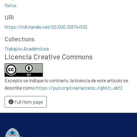
física.
URI
https://hdl.handle.net/20.500.12874/510
Collections
Communities & Collections
Trabajos Académicos
All of DSpace
Licencia Creative Commons
Statistics
Contacto
Excepto se indique lo contrario, la licencia de este artículo se
Políticas
describe como
https://purl.org/coar/access_right/c_abf2
Full item page