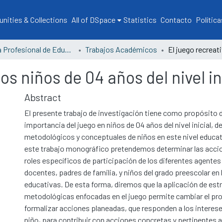
ities & Collections
All of DSpace
Statistics
Contacto
Política
Escuela Profesional de Educación
Trabajos Académicos
os niños de 04 años del nivel in
Abstract
El presente trabajo de investigación tiene como propósito d
importancia del juego en niños de 04 años del nivel inicial, 
metodológicos y conceptuales de niños en este nivel educa
este trabajo monográfico pretendemos determinar las accio
roles específicos de participación de los diferentes agent
docentes, padres de familia, y niños del grado preescolar en 
educativas. De esta forma, diremos que la aplicación de est
metodológicas enfocadas en el juego permite cambiar el p
formalizar acciones planeadas, que responden a los interese
niño, para contribuir con acciones concretas y pertinentes 