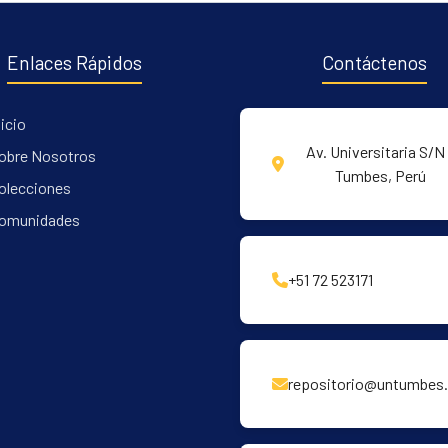
Enlaces Rápidos
Contáctenos
nicio
Av. Universitaria S/N 
obre Nosotros
Tumbes, Perú
olecciones
omunidades
+51 72 523171
repositorio@untumbes.