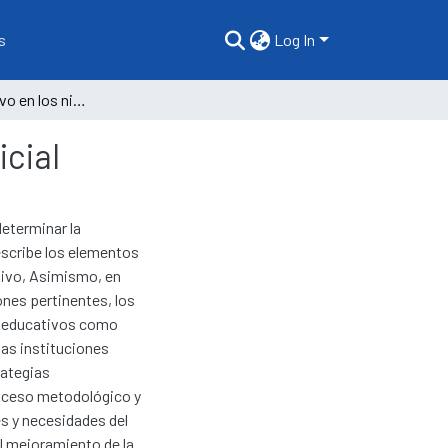
s
Log In
El juego recreativo en los niños de 04 años del nivel inicial
icial
eterminar la
describe los elementos
tivo, Asimismo, en
nes pertinentes, los
es educativos como
las instituciones
rategias
roceso metodológico y
s y necesidades del
al mejoramiento de la