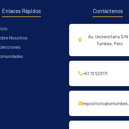
Enlaces Rápidos
Contáctenos
nicio
Av. Universitaria S/N 
obre Nosotros
Tumbes, Perú
olecciones
omunidades
+51 72 523171
repositorio@untumbes.