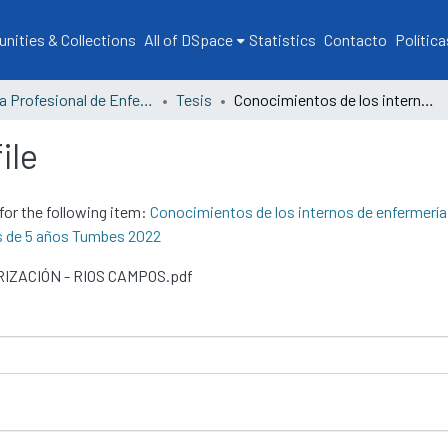
ities & Collections
All of DSpace
Statistics
Contacto
Política
Escuela Profesional de Enfermería
Tesis
Conocimientos de los internos de enfermería de la Universidad Nacional de Tumbes sobre efectos post vacuna según calendario en menores de 5 años Tumbes 2022
ile
for the following item:
Conocimientos de los internos de enfermería
s de 5 años Tumbes 2022
ORIZACIÓN - RIOS CAMPOS.pdf