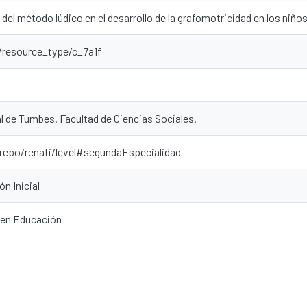
 del método lúdico en el desarrollo de la grafomotricidad en los niños d
r/resource_type/c_7a1f
l de Tumbes. Facultad de Ciencias Sociales.
-repo/renati/level#segundaEspecialidad
n Inicial
 en Educación