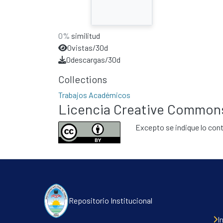
0%
similitud
0
vistas/30d
0
descargas/30d
Collections
Trabajos Académicos
Licencia Creative Common
Excepto se indique lo cont
Repositorio Institucional
I