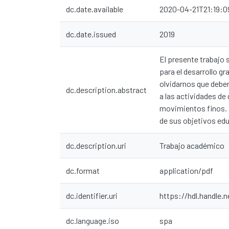
dc.date.available
2020-04-21T21:19:0
dc.date.issued
2019
El presente trabajo 
para el desarrollo gr
olvidarnos que debe
dc.description.abstract
a las actividades de 
movimientos finos. E
de sus objetivos ed
dc.description.uri
Trabajo académico
dc.format
application/pdf
dc.identifier.uri
https://hdl.handle.
dc.language.iso
spa