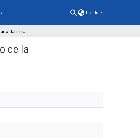
s
Log In
La influencia del uso del método lúdico en el desarrollo de la grafomotricidad en los niños del nivel inicial
o de la