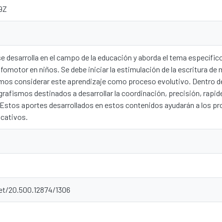
9Z
se desarrolla en el campo de la educación y aborda el tema específico
afomotor en niños. Se debe iniciar la estimulación de la escritura de 
mos considerar este aprendizaje como proceso evolutivo. Dentro d
grafismos destinados a desarrollar la coordinación, precisión, rapide
stos aportes desarrollados en estos contenidos ayudarán a los prof
ucativos.
net/20.500.12874/1306