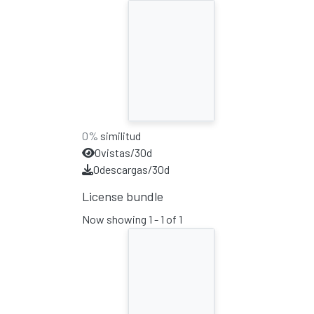
0%
similitud
0
vistas/30d
0
descargas/30d
License bundle
Now showing
1 - 1 of 1