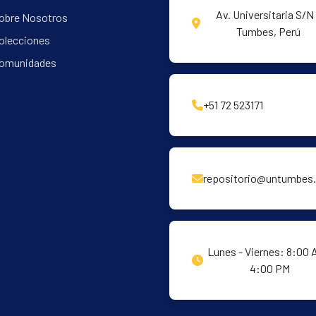
Av. Universitaria S/N 
obre Nosotros
Tumbes, Perú
olecciones
omunidades
+51 72 523171
repositorio@untumbes.
Lunes - Viernes: 8:00 
4:00 PM