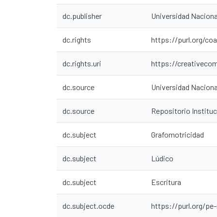
dc.publisher
Universidad Nacion
dc.rights
https://purl.org/co
dc.rights.uri
https://creativeco
dc.source
Universidad Nacion
dc.source
Repositorio Instit
dc.subject
Grafomotricidad
dc.subject
Lúdico
dc.subject
Escritura
dc.subject.ocde
https://purl.org/pe