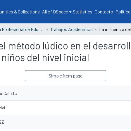
ities & Collections
All of DSpace
Statistics
Contacto
Política
Escuela Profesional de Educación
Trabajos Académicos
el método lúdico en el desarroll
niños del nivel inicial
Simple item page
r Calixto
lvi
9Z