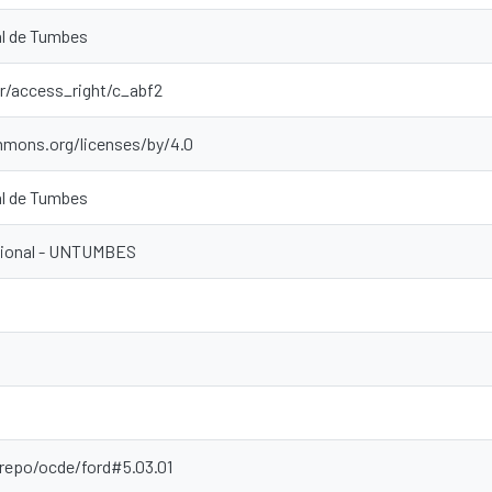
al de Tumbes
ar/access_right/c_abf2
mmons.org/licenses/by/4.0
al de Tumbes
ucional - UNTUMBES
-repo/ocde/ford#5.03.01