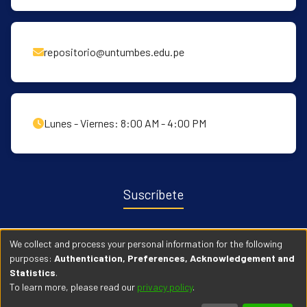
repositorio@untumbes.edu.pe
Lunes - Viernes: 8:00 AM - 4:00 PM
Suscríbete
Recibe notificaciones sobre nuevas publicaciones y eventos
We collect and process your personal information for the following
relacionados con el repositorio. ingresa
Aqui →
purposes:
Authentication, Preferences, Acknowledgement and
Statistics
.
To learn more, please read our
privacy policy
.
© 2026 Universidad Nacional de Tumbes. Todos los derechos