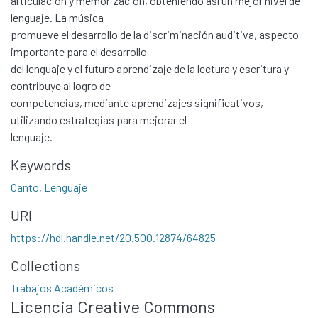
articulación y memorización, obteniendo así un mejor nivel de
lenguaje. La música
promueve el desarrollo de la discriminación auditiva, aspecto
importante para el desarrollo
del lenguaje y el futuro aprendizaje de la lectura y escritura y
contribuye al logro de
competencias, mediante aprendizajes significativos,
utilizando estrategias para mejorar el
lenguaje.
Keywords
Canto
,
Lenguaje
Communities & Collections
URI
All of DSpace
Statistics
https://hdl.handle.net/20.500.12874/64825
Contacto
Collections
Políticas
Trabajos Académicos
Licencia Creative Commons