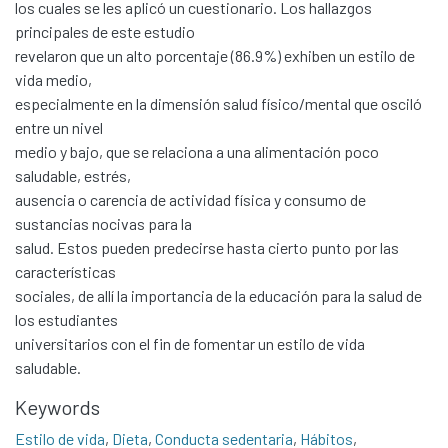
los cuales se les aplicó un cuestionario. Los hallazgos
principales de este estudio
revelaron que un alto porcentaje (86.9%) exhiben un estilo de
vida medio,
especialmente en la dimensión salud físico/mental que osciló
entre un nivel
medio y bajo, que se relaciona a una alimentación poco
saludable, estrés,
ausencia o carencia de actividad física y consumo de
sustancias nocivas para la
salud. Estos pueden predecirse hasta cierto punto por las
características
sociales, de allí la importancia de la educación para la salud de
los estudiantes
universitarios con el fin de fomentar un estilo de vida
saludable.
Communities & Collections
All of DSpace
Keywords
Statistics
Estilo de vida
,
Dieta
,
Conducta sedentaria
,
Hábitos
,