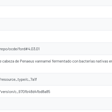
-repo/ocde/ford#4.03.01
de cabeza de Penaeus vannamei fermentado con bacterias nativas en 
r/resource_type/c_7a1f
ar/version/c_970fb48d4fbd8a85