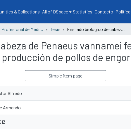
ities & Collections
All of DSpace
Statistics
Contacto
Política
Escuela Profesional de Medicina Veterinaria y Zootecnia
Tesis
Ensilado biológico de cabeza de Penaeus vannamei fermentado con bacterias nativas en la producción de pollos de engorde, Tumbes 2022
 cabeza de Penaeus vannamei 
la producción de pollos de eng
Simple item page
tor Alfredo
me Armando
51Z