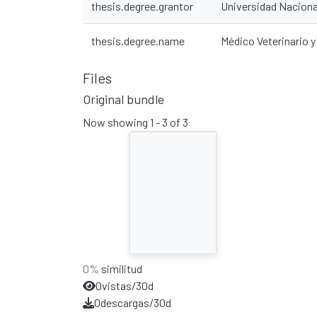
thesis.degree.grantor
Universidad Naciona
thesis.degree.name
Médico Veterinario 
Files
Original bundle
Now showing
1 - 3 of 3
0%
similitud
0
vistas/30d
0
descargas/30d