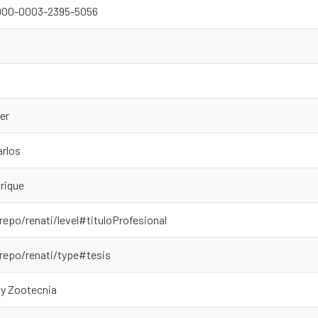
0000-0003-2395-5056
ier
arlos
rique
repo/renati/level#tituloProfesional
-repo/renati/type#tesis
 y Zootecnia