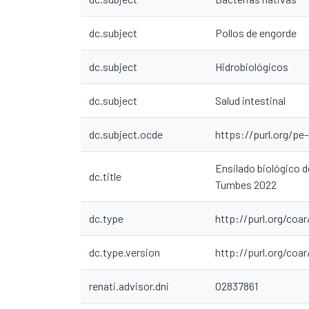
dc.subject
Pollos de engorde
dc.subject
Hidrobiológicos
dc.subject
Salud intestinal
dc.subject.ocde
https://purl.org/pe
Ensilado biológico 
dc.title
Tumbes 2022
dc.type
http://purl.org/coa
dc.type.version
http://purl.org/co
renati.advisor.dni
02837861