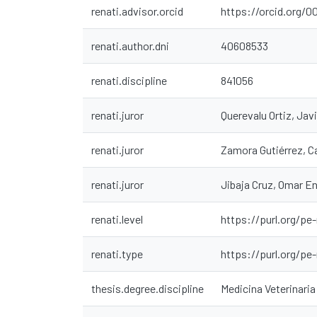
renati.advisor.orcid
https://orcid.org/
renati.author.dni
40608533
renati.discipline
841056
renati.juror
Querevalu Ortiz, Jav
renati.juror
Zamora Gutiérrez, C
renati.juror
Jibaja Cruz, Omar En
renati.level
https://purl.org/pe-
renati.type
https://purl.org/pe
thesis.degree.discipline
Medicina Veterinaria