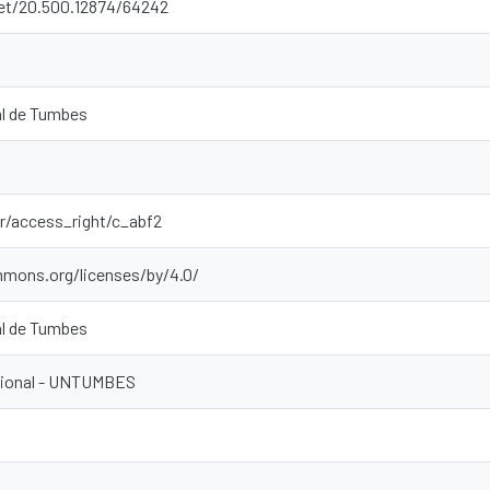
net/20.500.12874/64242
al de Tumbes
ar/access_right/c_abf2
mmons.org/licenses/by/4.0/
al de Tumbes
ucional - UNTUMBES