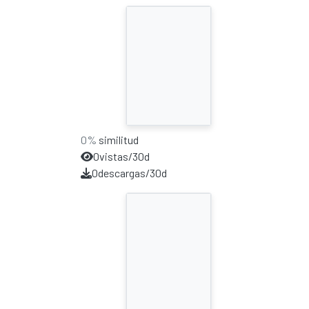
0%
similitud
0
vistas/30d
0
descargas/30d