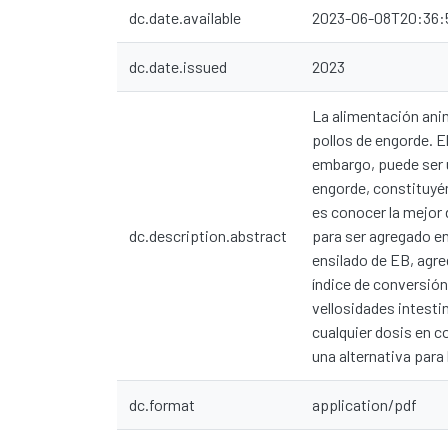
dc.date.available
2023-06-08T20:36:
dc.date.issued
2023
La alimentación anim
pollos de engorde. 
embargo, puede ser u
engorde, constituyén
es conocer la mejor 
dc.description.abstract
para ser agregado en
ensilado de EB, agre
índice de conversión
vellosidades intest
cualquier dosis en c
una alternativa para
dc.format
application/pdf