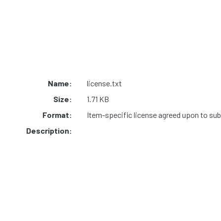
Name:
license.txt
Size:
1.71 KB
Format:
Item-specific license agreed upon to su
Description: