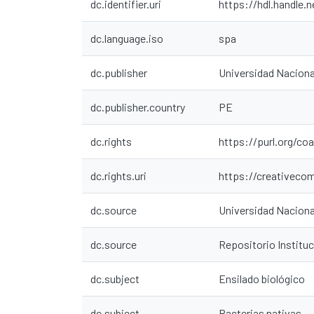
dc.identifier.uri
https://hdl.handle.
dc.language.iso
spa
dc.publisher
Universidad Nacion
dc.publisher.country
PE
dc.rights
https://purl.org/co
dc.rights.uri
https://creativeco
dc.source
Universidad Nacion
dc.source
Repositorio Instit
dc.subject
Ensilado biológico
dc.subject
Bacterias nativas