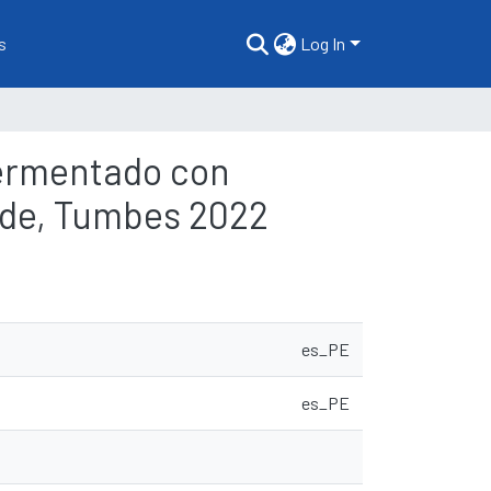
s
Log In
fermentado con
orde, Tumbes 2022
es_PE
es_PE