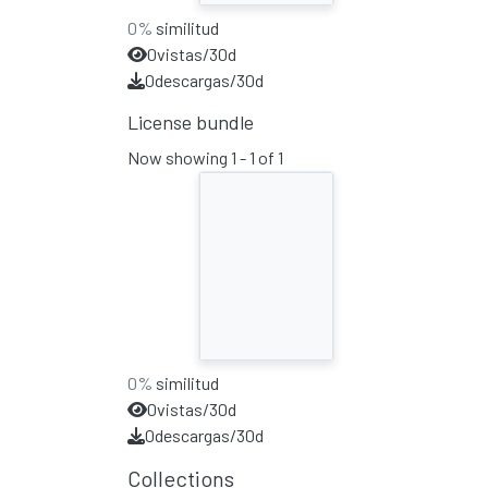
0%
similitud
0
vistas/30d
0
descargas/30d
License bundle
Now showing
1 - 1 of 1
0%
similitud
0
vistas/30d
0
descargas/30d
Collections