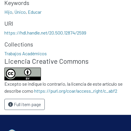
Keywords
Hijo
,
Único
,
Educar
URI
https://hdl.handle.net/20.500.12874/2599
Collections
Communities & Collections
Trabajos Académicos
All of DSpace
Licencia Creative Commons
Statistics
Contacto
Políticas
Excepto se indique lo contrario, la licencia de este artículo se
describe como
https://purl.org/coar/access_right/c_abf2
Full item page