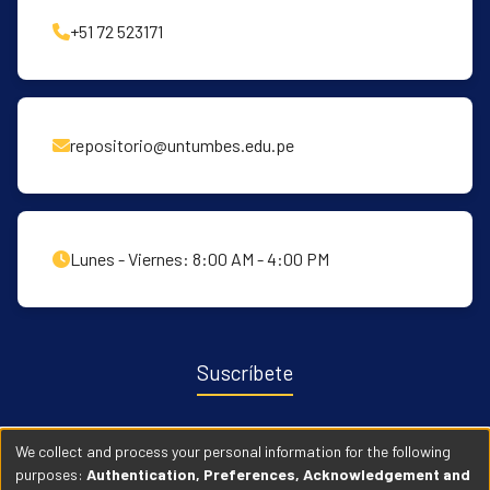
+51 72 523171
repositorio@untumbes.edu.pe
Lunes - Viernes: 8:00 AM - 4:00 PM
Suscríbete
Recibe notificaciones sobre nuevas publicaciones y eventos
We collect and process your personal information for the following
relacionados con el repositorio. ingresa
Aqui →
purposes:
Authentication, Preferences, Acknowledgement and