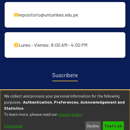
repositorio@untumbes.edu.pe
Lunes - Viernes: 8:00 AM - 4:00 PM
Suscríbete
Recibe notificaciones sobre nuevas publicaciones y eventos
We collect and process your personal information for the following
relacionados con el repositorio. ingresa
Aqui →
purposes:
Authentication, Preferences, Acknowledgement and
Statistics
.
To learn more, please read our
privacy policy
.
© 2026 Universidad Nacional de Tumbes. Todos los derechos
Customize
Decline
That's ok
reservados.