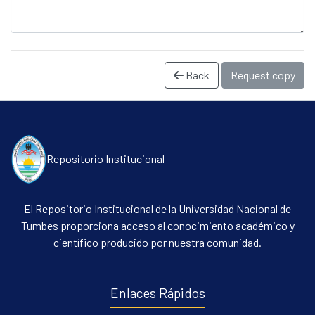
Back
Request copy
Repositorio Institucional
Communities & Collections
All of DSpace
El Repositorio Institucional de la Universidad Nacional de
Statistics
Tumbes proporciona acceso al conocimiento académico y
científico producido por nuestra comunidad.
Contacto
Políticas
Enlaces Rápidos