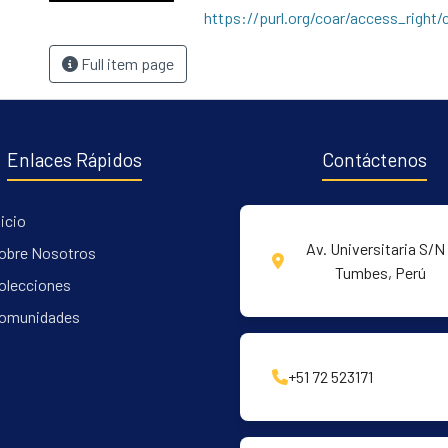
https://purl.org/coar/access_right/
Full item page
Enlaces Rápidos
Contáctenos
nicio
Av. Universitaria S/N 
obre Nosotros
Tumbes, Perú
olecciones
omunidades
+51 72 523171