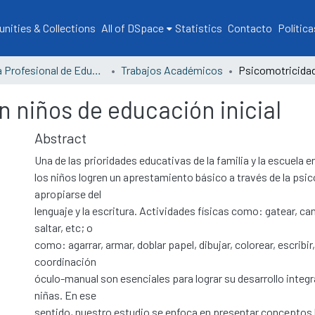
ities & Collections
All of DSpace
Statistics
Contacto
Política
Escuela Profesional de Educación
Trabajos Académicos
n niños de educación inicial
Abstract
Una de las prioridades educativas de la familia y la escuela en 
los niños logren un aprestamiento básico a través de la psi
apropiarse del
lenguaje y la escritura. Actividades físicas como: gatear, cam
saltar, etc; o
como: agarrar, armar, doblar papel, dibujar, colorear, escrib
coordinación
óculo-manual son esenciales para lograr su desarrollo integra
niñas. En ese
sentido, nuestro estudio se enfoca en presentar conceptos 