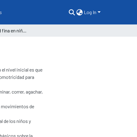
s
Log In
Psicomotricidad fina en niños de educación inicial
el nivel inicial es que
comotricidad para
inar, correr, agachar,
ir, movimientos de
l de los niños y
básicos sobre la