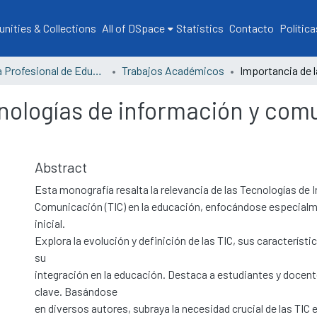
ities & Collections
All of DSpace
Statistics
Contacto
Política
Escuela Profesional de Educación
Trabajos Académicos
nologías de información y comu
Abstract
Esta monografía resalta la relevancia de las Tecnologías de 
Comunicación (TIC) en la educación, enfocándose especialm
inicial.
Explora la evolución y definición de las TIC, sus característ
su
integración en la educación. Destaca a estudiantes y doce
clave. Basándose
en diversos autores, subraya la necesidad crucial de las TIC