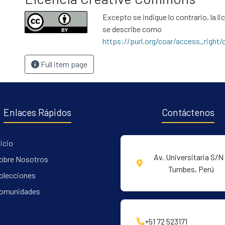
Excepto se indique lo contrario, la li
se describe como
https://purl.org/coar/access_right/
Full item page
Enlaces Rápidos
Contáctenos
nicio
Av. Universitaria S/N 
obre Nosotros
Tumbes, Perú
olecciones
omunidades
+51 72 523171