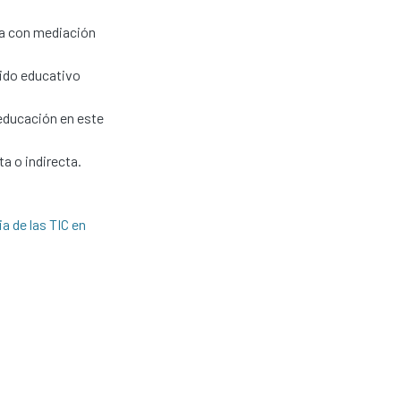
da con mediación
nido educativo
 educación en este
a o indirecta.
a de las TIC en