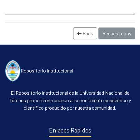
Back
Request copy
Repositorio Institucional
Communities & Collections
All of DSpace
El Repositorio Institucional de la Universidad Nacional de
Statistics
Tumbes proporciona acceso al conocimiento académico y
científico producido por nuestra comunidad.
Contacto
Políticas
Enlaces Rápidos