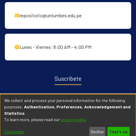
repositorio@untumbes.edu.pe
Lunes - Viernes: 8:00 AM - 4:00 PM
Suscríbete
Recibe notificaciones sobre nuevas publicaciones y eventos
We collect and process your personal information for the following
relacionados con el repositorio. ingresa
Aqui →
purposes:
Authentication, Preferences, Acknowledgement and
Statistics
.
To learn more, please read our
privacy policy
.
© 2026 Universidad Nacional de Tumbes. Todos los derechos
Customize
Decline
That's ok
reservados.