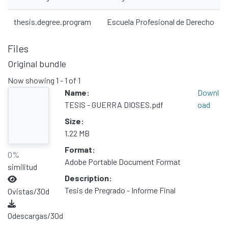
thesis.degree.program
Escuela Profesional de Derecho
Files
Original bundle
Now showing
1 - 1 of 1
Name:
Downl
TESIS - GUERRA DIOSES.pdf
oad
Size:
1.22 MB
Format:
0%
Adobe Portable Document Format
similitud
Description:
Tesis de Pregrado - Informe Final
0
vistas/30d
0
descargas/30d