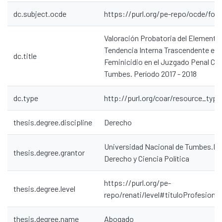
dc.subject.ocde
https://purl.org/pe-repo/ocde/for
Valoración Probatoria del Elemento
Tendencia Interna Trascendente en e
dc.title
Feminicidio en el Juzgado Penal Co
Tumbes. Período 2017 - 2018
dc.type
http://purl.org/coar/resource_type
Communities & Collections
thesis.degree.discipline
Derecho
All of DSpace
Universidad Nacional de Tumbes.Fa
Statistics
thesis.degree.grantor
Derecho y Ciencia Política
Contacto
Políticas
https://purl.org/pe-
thesis.degree.level
repo/renati/level#tituloProfesional
thesis.degree.name
Abogado