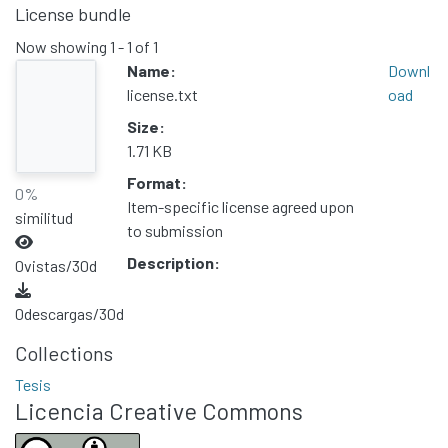
License bundle
Now showing
1 - 1 of 1
Name:
Downl
license.txt
oad
Size:
1.71 KB
Format:
0%
Item-specific license agreed upon
similitud
to submission
Description:
0
vistas/30d
0
descargas/30d
Collections
Tesis
Licencia Creative Commons