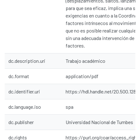
(desplazamientos, saltos, lanzamien
para que sea eficaz, implica una ser
exigencias en cuanto a la Coordinac
factores intrínsecos al movimiento
que no es posible realizar cualquier
sin una adecuada intervención de d
factores.
dc.description.uri
Trabajo académico
dc.format
application/pdf
dc.identifier.uri
https://hdl.handle.net/20.500.1287
dc.language.iso
spa
dc.publisher
Universidad Nacional de Tumbes
dc.rights
https://purl.org/coar/access_right