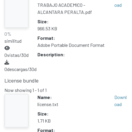
TRABAJO ACADEMICO -
oad
ALCANTARA PERALTA.pdf
Size:
966.53 KB
0%
Format:
similitud
Adobe Portable Document Format
Description:
0
vistas/30d
0
descargas/30d
License bundle
Now showing
1 - 1 of 1
Name:
Downl
license.txt
oad
Size:
1.71 KB
Format: