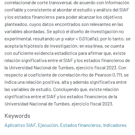
correlacional de corte transversal, de acuerdo con información
confiable y consistente al abordar el estudio y análisis del SIAF
y los estados financieros para poder alcanzar los objetivos
planteados, cuyos datos encontrados son relevantes en las
variables abordadas. Se aplicó el diseño de investigación no
experimental, resultando un p valor < 0,01 (alfa); por lo tanto, se
acepta la hipótesis de investigación; en esa línea, se cuenta
con suficiente evidencia estadística para afirmar que, existe
relación significativa entre el SIAF y los estados financieros de
la Universidad Nacional de Tumbes, ejercicio fiscal 2023. Con
respecto al coeficiente de correlación rho de Pearson 0,711, se
indica una relación positiva, alta y además significativa entre
las variables de estudio. Concluyendo que, existe relación
significativa entre el SIAF y los estados financieros de la
Universidad Nacional de Tumbes, ejercicio fiscal 2023.
Communities & Collections
All of DSpace
Keywords
Statistics
Aplicativo SIAF
,
Ejecución
,
Estados financieros
,
Indicadores
Contacto