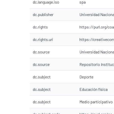
dc.language.iso
spa
dc.publisher
Universidad Nacion
dc.rights
https://purl.org/co
dc.rights.uri
https://creativeco
dc.source
Universidad Nacion
dc.source
Repositorio Instit
dc.subject
Deporte
dc.subject
Educación física
dc.subject
Medio participativo