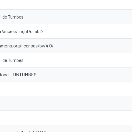
al de Tumbes
ar/access_right/c_abf2
mmons.org/licenses/by/4.0/
al de Tumbes
ucional - UNTUMBES