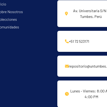
nicio
Av. Universitaria S/N 
obre Nosotros
Tumbes, Perú
olecciones
omunidades
+51 72 523171
repositorio@untumbes.
Lunes - Viernes: 8:00 
4:00 PM