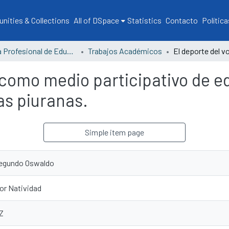
ities & Collections
All of DSpace
Statistics
Contacto
Política
Escuela Profesional de Educación
Trabajos Académicos
 como medio participativo de ed
as piuranas.
Simple item page
Segundo Oswaldo
or Natividad
Z