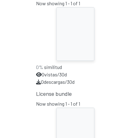
Now showing
1 - 1 of 1
0%
similitud
0
vistas/30d
0
descargas/30d
License bundle
Now showing
1 - 1 of 1