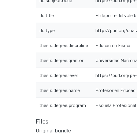
dc.subject.ocde
https://purl.org/pe
dc.title
El deporte del volei
dc.type
http://purl.org/coa
thesis.degree.discipline
Educación Física
thesis.degree.grantor
Universidad Naciona
thesis.degree.level
https://purl.org/pe
thesis.degree.name
Profesor en Educaci
thesis.degree.program
Escuela Profesional
Files
Original bundle