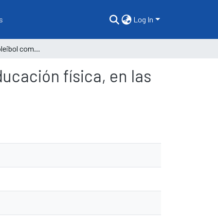
s
Log In
El deporte del voleibol como medio participativo de educación física, en las instituciones educativas piuranas.
ucación física, en las