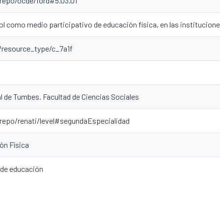
-repo/ocde/ford#5.03.01
bol como medio participativo de educación física, en las institucion
r/resource_type/c_7a1f
l de Tumbes. Facultad de Ciencias Sociales
-repo/renati/level#segundaEspecialidad
ón Física
 de educación