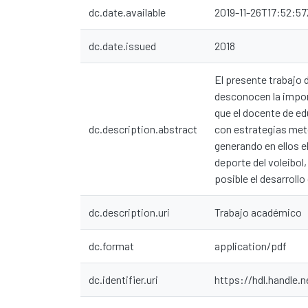
dc.date.available
2019-11-26T17:52:57
dc.date.issued
2018
El presente trabajo
desconocen la import
que el docente de ed
dc.description.abstract
con estrategias meto
generando en ellos e
deporte del voleibol
posible el desarroll
dc.description.uri
Trabajo académico
dc.format
application/pdf
dc.identifier.uri
https://hdl.handle.