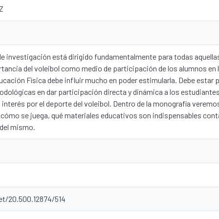
Z
 de investigación está dirigido fundamentalmente para todas aquell
ancia del voleibol como medio de participación de los alumnos en l
ucación Física debe influir mucho en poder estimularla. Debe estar
dológicas en dar participación directa y dinámica a los estudiante
l interés por el deporte del voleibol. Dentro de la monografía verem
, cómo se juega, qué materiales educativos son indispensables cont
o del mismo.
net/20.500.12874/514