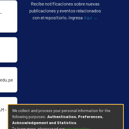
Recibe notificaciones sobre nuevas
publicaciones y eventos relacionados
-
con el repositorio. ingresa
Aqui →
edu.pe
AM -
We collect and process your personal information for the
following purposes:
Authentication, Preferences,
Acknowledgement and Statistics
.
To learn more, please read our
privacy policy
.