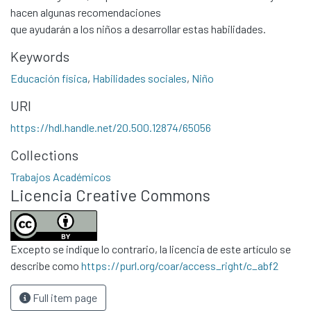
hacen algunas recomendaciones
que ayudarán a los niños a desarrollar estas habilidades.
Keywords
Educación física
,
Habilidades sociales
,
Niño
URI
https://hdl.handle.net/20.500.12874/65056
Communities & Collections
Collections
All of DSpace
Trabajos Académicos
Statistics
Licencia Creative Commons
Contacto
Políticas
Excepto se indique lo contrario, la licencia de este artículo se
describe como
https://purl.org/coar/access_right/c_abf2
Full item page