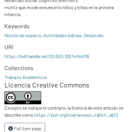
desarrollo social, cognitivo afectivo y
motriz que incide ennuestros niños y niñas en la primera
infancia.
Keywords
Noción de espacio
,
Actividades lúdicas
,
Desarrollo
URI
https://hdl.handle.net/20.500.12874/64019
Communities & Collections
Collections
All of DSpace
Statistics
Trabajos Académicos
Licencia Creative Commons
Contacto
Políticas
Excepto se indique lo contrario, la licencia de este artículo se
describe como
https://purl.org/coar/access_right/c_abf2
Full item page