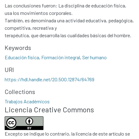
Las conclusiones fueron: La disciplina de educación física,
usa los movimientos corporales.
También, es denominada una actividad educativa, pedagógica,
competitiva, recreativa y
terapéutica, que desarrolla las cualidades básicas del hombre.
Keywords
Educación física
,
Formación integral
,
Ser humano
URI
Communities & Collections
https://hdl.handle.net/20.500.12874/64769
All of DSpace
Collections
Statistics
Contacto
Trabajos Académicos
Licencia Creative Commons
Políticas
Excepto se indique lo contrario, la licencia de este artículo se