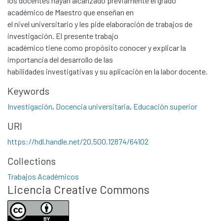
los docentes hayan alcanzado previamente el grado
académico de Maestro que enseñan en
el nivel universitario y les pide elaboración de trabajos de
investigación. El presente trabajo
académico tiene como propósito conocer y explicar la
importancia del desarrollo de las
habilidades investigativas y su aplicación en la labor docente.
Keywords
Investigación
,
Docencia universitaria
,
Educación superior
Communities & Collections
URI
All of DSpace
https://hdl.handle.net/20.500.12874/64102
Statistics
Collections
Contacto
Trabajos Académicos
Políticas
Licencia Creative Commons