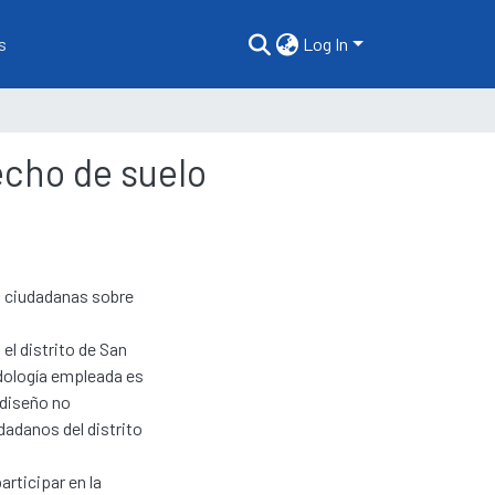
s
Log In
echo de suelo
es ciudadanas sobre
 el distrito de San
dología empleada es
 diseño no
dadanos del distrito
rticipar en la