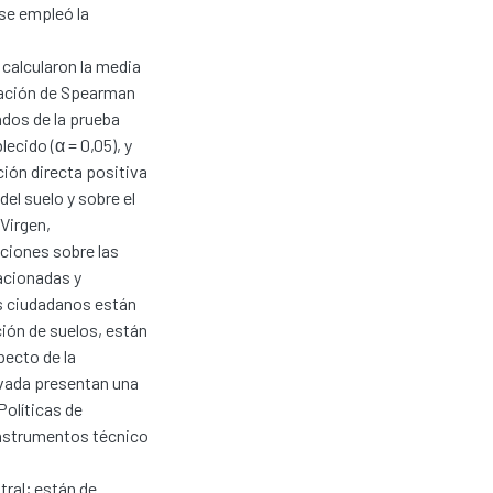
se empleó la
 calcularon la media
elación de Spearman
tados de la prueba
ecido (α = 0,05), y
ción directa positiva
el suelo y sobre el
 Virgen,
ciones sobre las
acionadas y
os ciudadanos están
ción de suelos, están
pecto de la
ivada presentan una
Políticas de
Instrumentos técnico
tral; están de