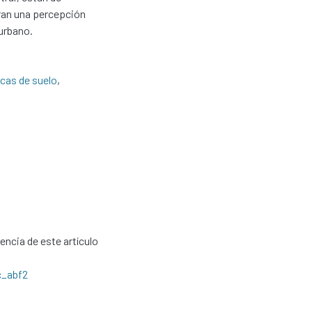
ran una percepción
urbano.
icas de suelo
,
cencia de este artículo
c_abf2