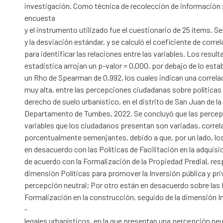
investigación. Como técnica de recolección de información 
encuesta
y el instrumento utilizado fue el cuestionario de 25 ítems. Se
y la desviación estándar, y se calculó el coeficiente de corr
para identificar las relaciones entre las variables. Los resul
estadistica arrojan un p-valor = 0,000, por debajo de lo establ
un Rho de Spearman de 0,992, los cuales indican una correla
muy alta, entre las percepciones ciudadanas sobre políticas d
derecho de suelo urbanístico, en el distrito de San Juan de la
Departamento de Tumbes, 2022. Se concluyó que las percep
variables que los ciudadanos presentan son variadas, correl
porcentualmente semenjantes, debido a que, por un lado, l
en desacuerdo con las Políticas de Facilitación en la adquisi
de acuerdo con la Formalización de la Propiedad Predial, res
dimensión Políticas para promover la Inversión pública y pr
percepción neutral; Por otro están en desacuerdo sobre las 
Formalización en la construcción, seguido de la dimensión 
-
legales urbanísticos, en la que presentan una percepción neu