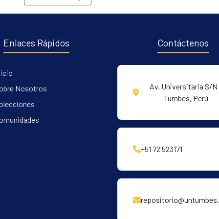
Enlaces Rápidos
Contáctenos
nicio
Av. Universitaria S/N 
obre Nosotros
Tumbes, Perú
olecciones
omunidades
+51 72 523171
repositorio@untumbes.