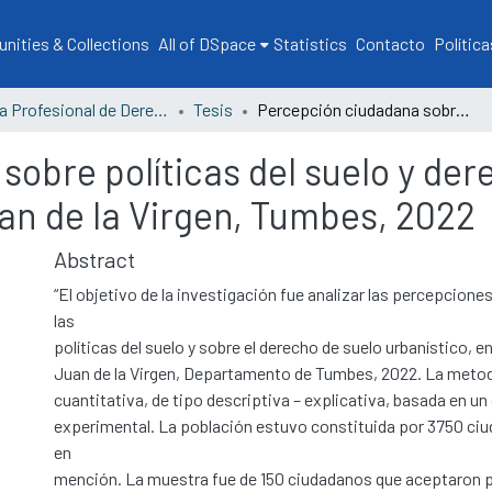
ities & Collections
All of DSpace
Statistics
Contacto
Política
Escuela Profesional de Derecho
Tesis
Percepción ciudadana sobre políticas del suelo y derecho de suelo urbanístico, en San Juan de la Virgen, Tumbes, 2022
obre políticas del suelo y der
an de la Virgen, Tumbes, 2022
Abstract
“El objetivo de la investigación fue analizar las percepcion
las
políticas del suelo y sobre el derecho de suelo urbanístico, en
Juan de la Virgen, Departamento de Tumbes, 2022. La meto
cuantitativa, de tipo descriptiva – explicativa, basada en un
experimental. La población estuvo constituida por 3750 ciu
en
mención. La muestra fue de 150 ciudadanos que aceptaron pa