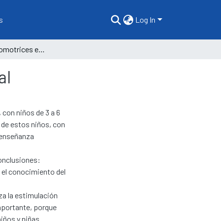
s
Log In
Los juegos psicomotrices en niños de educación inicial
al
 con niños de 3 a 6
 de estos niños, con
 enseñanza
conclusiones:
 el conocimiento del
za la estimulación
importante, porque
iños y niñas.