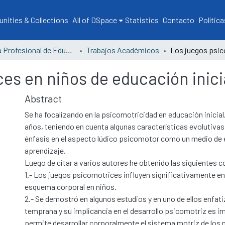
ities & Collections
All of DSpace
Statistics
Contacto
Política
Escuela Profesional de Educación
Trabajos Académicos
es en niños de educación inici
Abstract
Se ha focalizando en la psicomotricidad en educación inicial,
años, teniendo en cuenta algunas características evolutivas
énfasis en el aspecto lúdico psicomotor como un medio de
aprendizaje.
Luego de citar a varios autores he obtenido las siguientes 
1.- Los juegos psicomotrices influyen significativamente en
esquema corporal en niños.
2.- Se demostró en algunos estudios y en uno de ellos enfati
temprana y su implicancia en el desarrollo psicomotriz es 
permite desarrollar corporalmente el sistema motriz de los n