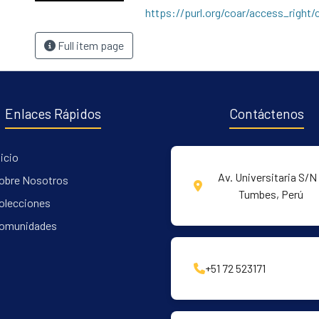
https://purl.org/coar/access_right/
Full item page
Enlaces Rápidos
Contáctenos
nicio
Av. Universitaria S/N 
obre Nosotros
Tumbes, Perú
olecciones
omunidades
+51 72 523171