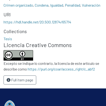
Contacto
Crimen organizado
,
Condena
,
Igualdad
,
Penalidad
,
Vulneración
Políticas
URI
https://hdl.handle.net/20.500.12874/65714
Collections
Tesis
Licencia Creative Commons
Excepto se indique lo contrario, la licencia de este artículo se
describe como
https://purl.org/coar/access_right/c_abf2
Full item page