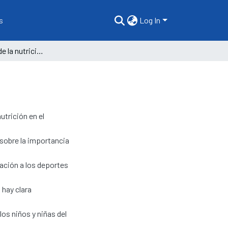
s
Log In
La importancia de la nutrición en el deporte
utrición en el
 sobre la importancia
lación a los deportes
 hay clara
os niños y niñas del