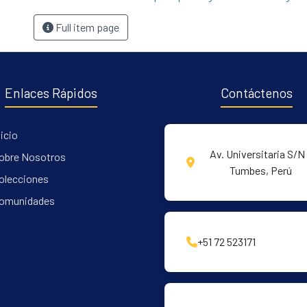
Full item page
Enlaces Rápidos
Contáctenos
nicio
Av. Universitaria S/N 
obre Nosotros
Tumbes, Perú
olecciones
omunidades
+51 72 523171