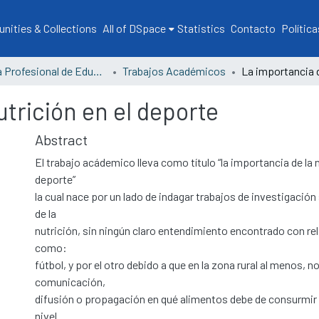
ities & Collections
All of DSpace
Statistics
Contacto
Política
Escuela Profesional de Educación
Trabajos Académicos
utrición en el deporte
Abstract
El trabajo acádemico lleva como título “la importancia de la n
deporte”
la cual nace por un lado de indagar trabajos de investigación
de la
nutrición, sin ningún claro entendimiento encontrado con re
como:
fútbol, y por el otro debido a que en la zona rural al menos, no
comunicación,
difusión o propagación en qué alimentos debe de consurmir l
nivel