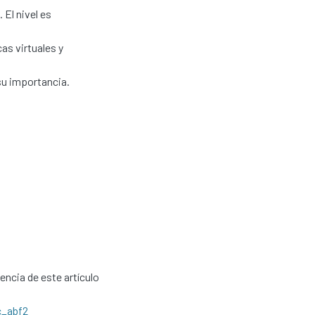
 El nivel es
cas virtuales y
su importancia.
cencia de este artículo
c_abf2