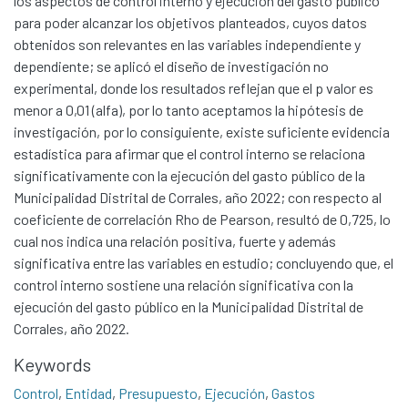
los aspectos de control interno y ejecución del gasto público
para poder alcanzar los objetivos planteados, cuyos datos
obtenidos son relevantes en las variables independiente y
dependiente; se aplicó el diseño de investigación no
experimental, donde los resultados reflejan que el p valor es
menor a 0,01 (alfa), por lo tanto aceptamos la hipótesis de
investigación, por lo consiguiente, existe suficiente evidencia
estadística para afirmar que el control interno se relaciona
significativamente con la ejecución del gasto público de la
Municipalidad Distrital de Corrales, año 2022; con respecto al
coeficiente de correlación Rho de Pearson, resultó de 0,725, lo
cual nos indica una relación positiva, fuerte y además
significativa entre las variables en estudio; concluyendo que, el
control interno sostiene una relación significativa con la
ejecución del gasto público en la Municipalidad Distrital de
Communities & Collections
Corrales, año 2022.
All of DSpace
Keywords
Statistics
Control
,
Entidad
,
Presupuesto
,
Ejecución
,
Gastos