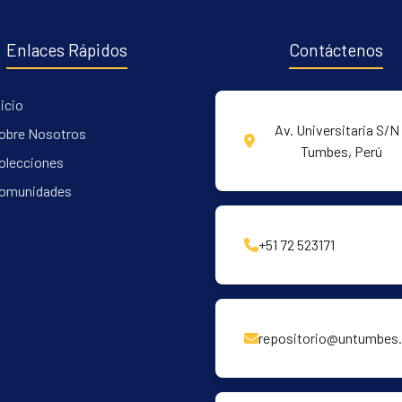
Enlaces Rápidos
Contáctenos
nicio
Av. Universitaria S/N 
obre Nosotros
Tumbes, Perú
olecciones
omunidades
+51 72 523171
repositorio@untumbes.