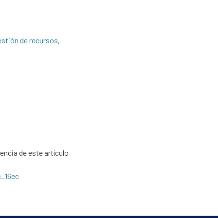
stión de recursos
,
cencia de este artículo
c_16ec