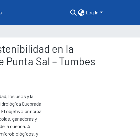
s
Log In
tenibilidad en la
e Punta Sal – Tumbes
dad, los usos y la
Hidrológica Quebrada
El objetivo principal
ícolas, ganaderas y
de la cuenca. A
 microbiológicos, y