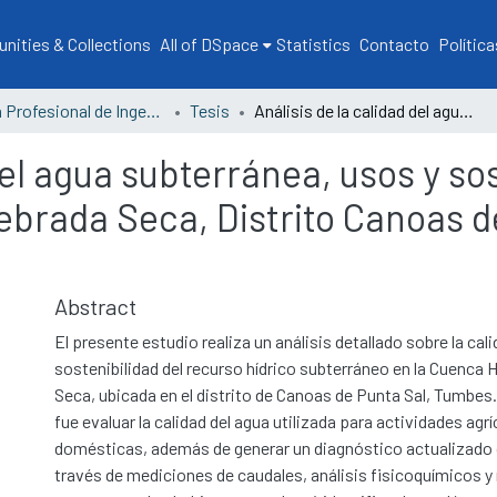
ities & Collections
All of DSpace
Statistics
Contacto
Política
Escuela Profesional de Ingeniería Forestal y Medio Ambiente
Tesis
Análisis de la calidad del agua subterránea, usos y sostenibilidad en la cuenca hidrológica Quebrada Seca, Distrito Canoas de Punta Sal – Tumbes 2024
del agua subterránea, usos y sos
ebrada Seca, Distrito Canoas d
Abstract
El presente estudio realiza un análisis detallado sobre la cali
sostenibilidad del recurso hídrico subterráneo en la Cuenca 
Seca, ubicada en el distrito de Canoas de Punta Sal, Tumbes. 
fue evaluar la calidad del agua utilizada para actividades agr
domésticas, además de generar un diagnóstico actualizado 
través de mediciones de caudales, análisis fisicoquímicos y