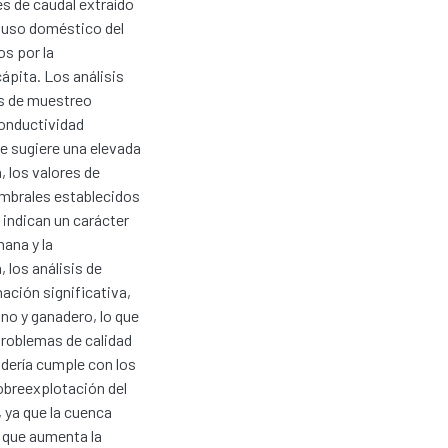
es de caudal extraído
l uso doméstico del
os por la
ápita. Los análisis
os de muestreo
conductividad
ue sugiere una elevada
, los valores de
umbrales establecidos
 indican un carácter
mana y la
 los análisis de
ación significativa,
o y ganadero, lo que
problemas de calidad
adería cumple con los
obreexplotación del
 ya que la cuenca
o que aumenta la