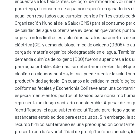
encuestas a los habitantes, se logró identificar los volúmen
para riego, el consumo de agua por especie en ganadería y e
agua, con resultados que cumplen con los límites establecid
Organización Mundial de la Salud (OMS) para el consumo per c
de calidad del agua subterránea evidencian que varios punt
superaron los límites establecidos para los parámetros de 
eléctrica (CE) y demanda bioquímica de oxígeno (DBO5), lo q
carga de materia orgánica biodegradable en el agua. También
demanda química de oxígeno (DQO) fueron superiores a los 
para agua potable. Además, se detectaron niveles de pH que
alcalino en algunos puntos, lo cual puede afectar la salud hu
productividad agrícola. En cuanto a la calidad microbiológica,
coliformes fecales y Escherichia Coli revelaron una contamin
especialmente en los puntos utilizados para consumo human
representa un riesgo sanitario considerable. A pesar de los 
identificados, el agua subterránea utilizada para riego y gan
estándares establecidos para estos usos. Sin embargo, la s
recurso hídrico subterráneo es una preocupación constante,
presenta una baja variabilidad de precipitaciones anuales, l