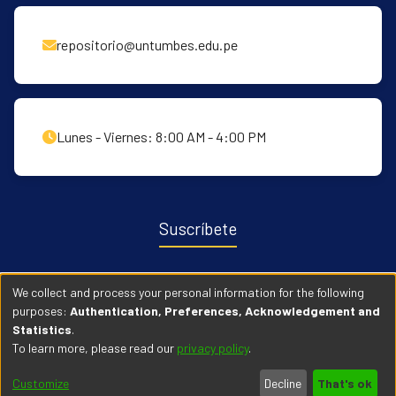
repositorio@untumbes.edu.pe
Lunes - Viernes: 8:00 AM - 4:00 PM
Suscríbete
Recibe notificaciones sobre nuevas publicaciones y eventos
We collect and process your personal information for the following
relacionados con el repositorio. ingresa
Aqui →
purposes:
Authentication, Preferences, Acknowledgement and
Statistics
.
To learn more, please read our
privacy policy
.
© 2026 Universidad Nacional de Tumbes. Todos los derechos
Customize
Decline
That's ok
reservados.