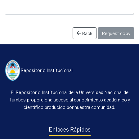
Back
Request copy
Repositorio Institucional
Communities & Collections
All of DSpace
El Repositorio Institucional de la Universidad Nacional de
Statistics
Tumbes proporciona acceso al conocimiento académico y
científico producido por nuestra comunidad.
Contacto
Políticas
Enlaces Rápidos