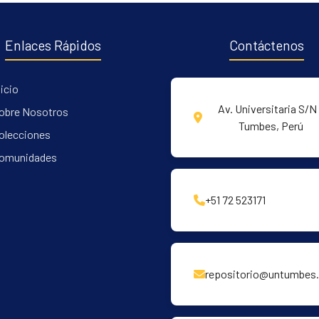
Enlaces Rápidos
Contáctenos
nicio
Av. Universitaria S/N 
obre Nosotros
Tumbes, Perú
olecciones
omunidades
+51 72 523171
repositorio@untumbes.