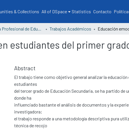
ities & Collections
All of DSpace
Statistics
Contacto
Política
Escuela Profesional de Educación
Trabajos Académicos
n estudiantes del primer grad
Abstract
El trabajo tiene como objetivo general analizar la educació
estudiantes
del tercer grado de Educación Secundaria, se ha partido de 
donde ha
influenciado bastante el análisis de documentos y la experie
investigadora;
el trabajo responde a una metodología descriptiva pura uti
técnica de recojo