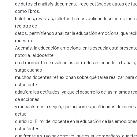
de datos el análisis documental recolectándose datos de fu
como libros,
boletines, revistas, folletos físicos, aplicándose como inst
registro de
datos, permitiendo analizar la educación emocional que recib
muestra.
Además, la educación emocional en la escuela está presente
notoria; el docente
en el momento de evaluar las actitudes es cuando la trabaja, 
surge cuando
muchos docentes reflexionan sobre qué tarea realizar para c
estudiante
adquiera las actitudes, ya que el desarrollo de las mismas r
de acciones
y mecanismos a seguir, que no son especificados de manera 
actual
currículo. El rol del docente en la educación de las emociones
estudiantes
que frente a su yo hay otro yo, que es su compañero, que ti