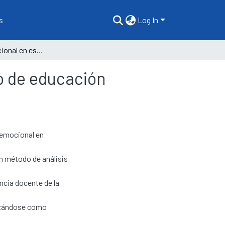
s
Log In
Educación emocional en estudiantes del primer grado de educación secundaria
o de educación
n emocional en
un método de análisis
ncia docente de la
lizándose como