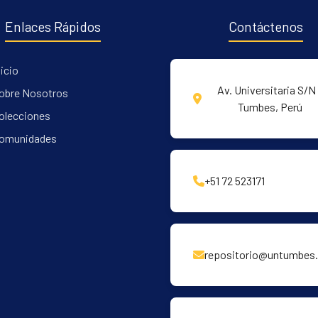
Enlaces Rápidos
Contáctenos
nicio
Av. Universitaria S/N 
obre Nosotros
Tumbes, Perú
olecciones
omunidades
+51 72 523171
repositorio@untumbes.