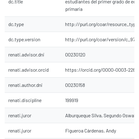
dc.title
estudiantes del primer grado de ed
primaria
dc.type
http://purl.org/coar/resource_typ
dc.type.version
http://purl.org/coar/version/c_97
renati.advisor.dni
00230120
renati.advisor.orcid
https://orcid.org/0000-0003-2262
renati.author.dni
00230158
renati.discipline
199919
renati.juror
Alburqueque Silva, Segundo Oswald
renati.juror
Figueroa Cárdenas, Andy