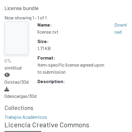
License bundle
Now showing
1 - 1 of 1
Name:
Downl
license.txt
oad
Size:
1.71 KB
Format:
0%
Item-specific license agreed upon
similitud
to submission
Description:
0
vistas/30d
0
descargas/30d
Collections
Trabajos Académicos
Licencia Creative Commons