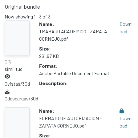
Original bundle
Communities & Collections
Now showing
1 - 3 of 3
All of DSpace
Name:
Downl
Statistics
TRABAJO ACADEMICO - ZAPATA
oad
Contacto
CORNEJO.pdf
Políticas
Size:
961.67 KB
0%
Format:
similitud
Adobe Portable Document Format
Description:
0
vistas/30d
0
descargas/30d
Name:
FORMATO DE AUTORIZACION -
Downl
ZAPATA CORNEJO.pdf
oad
Size: