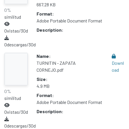
667.28 KB
0%
Format:
similitud
Adobe Portable Document Format
Description:
0
vistas/30d
0
descargas/30d
Name:
TURNITIN - ZAPATA
Downl
CORNEJO.pdf
oad
Size:
4.9 MB
0%
Format:
similitud
Adobe Portable Document Format
Description:
0
vistas/30d
0
descargas/30d