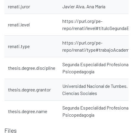
renati.juror
Javier Alva, Ana María
https://purl.org/pe-
renati.level
repo/renati/level#tituloSegundaEs
https://purl.org/pe-
renati.type
repo/renati/type#trabajoAcademi
Segunda Especialidad Profesional e
thesis.degree.discipline
Psicopedagogía
Universidad Nacional de Tumbes. Fa
thesis.degree.grantor
Ciencias Sociales
Segunda Especialidad Profesional e
thesis.degree.name
Psicopedagogía
Files