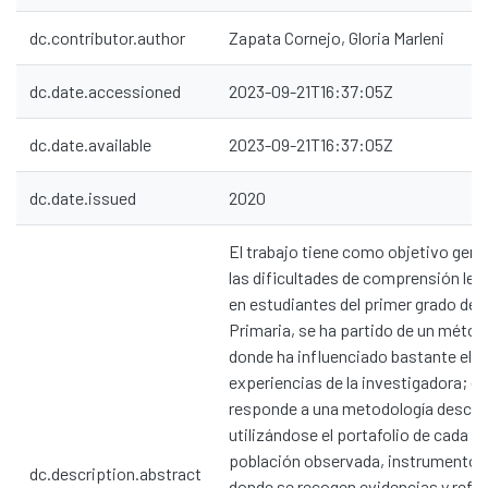
dc.contributor.author
Zapata Cornejo, Gloria Marleni
dc.date.accessioned
2023-09-21T16:37:05Z
dc.date.available
2023-09-21T16:37:05Z
dc.date.issued
2020
El trabajo tiene como objetivo gene
las dificultades de comprensión lect
en estudiantes del primer grado de
Primaria, se ha partido de un métod
donde ha influenciado bastante el an
experiencias de la investigadora; el
responde a una metodología descrip
utilizándose el portafolio de cada su
población observada, instrumento 
dc.description.abstract
donde se recogen evidencias y refle