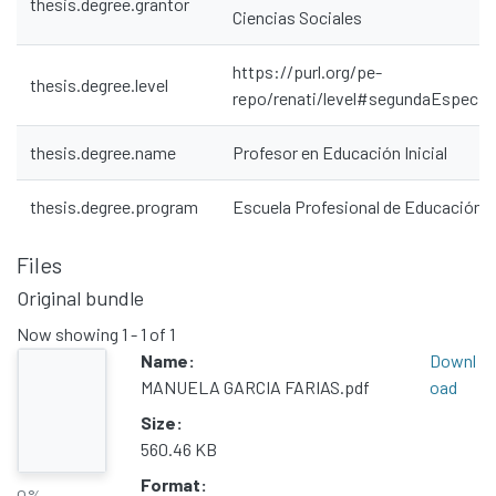
thesis.degree.grantor
Ciencias Sociales
https://purl.org/pe-
thesis.degree.level
repo/renati/level#segundaEspecial
thesis.degree.name
Profesor en Educación Inicial
thesis.degree.program
Escuela Profesional de Educación
Files
Original bundle
Now showing
1 - 1 of 1
Communities & Collections
Name:
Downl
All of DSpace
MANUELA GARCIA FARIAS.pdf
oad
Statistics
Size:
560.46 KB
Contacto
Format:
Políticas
0%