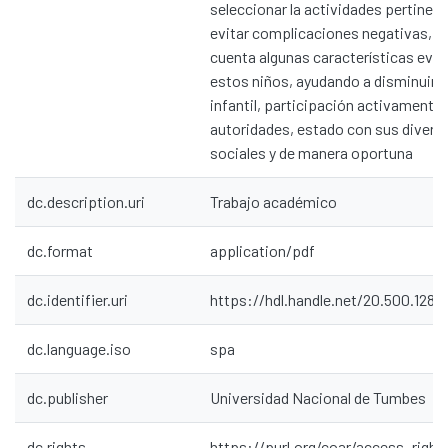
seleccionar la actividades pertinen
evitar complicaciones negativas, t
cuenta algunas características evol
estos niños, ayudando a disminuir e
infantil, participación activamente: 
autoridades, estado con sus divers
sociales y de manera oportuna
dc.description.uri
Trabajo académico
dc.format
application/pdf
dc.identifier.uri
https://hdl.handle.net/20.500.1287
dc.language.iso
spa
dc.publisher
Universidad Nacional de Tumbes
dc.rights
https://purl.org/coar/access_right