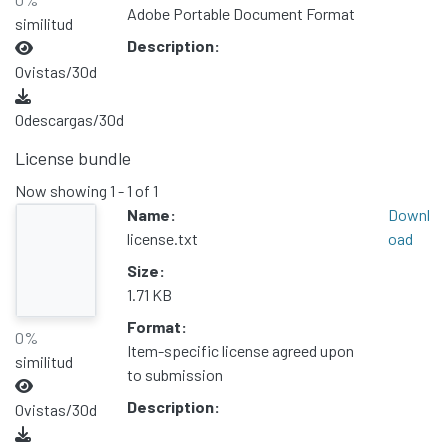
Adobe Portable Document Format
similitud
Description:
0
vistas/30d
0
descargas/30d
License bundle
Now showing
1 - 1 of 1
Name:
Downl
license.txt
oad
Size:
1.71 KB
Format:
0%
Item-specific license agreed upon
similitud
to submission
Description:
0
vistas/30d