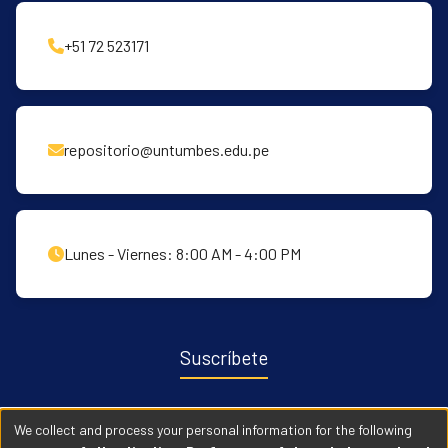
+51 72 523171
repositorio@untumbes.edu.pe
Lunes - Viernes: 8:00 AM - 4:00 PM
Suscríbete
Recibe notificaciones sobre nuevas publicaciones y eventos
We collect and process your personal information for the following
relacionados con el repositorio. ingresa
Aqui →