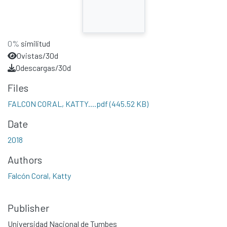
0%
similitud
0
vistas/30d
0
descargas/30d
Files
FALCON CORAL, KATTY....pdf
(445.52 KB)
Date
2018
Authors
Falcón Coral, Katty
Publisher
Universidad Nacional de Tumbes