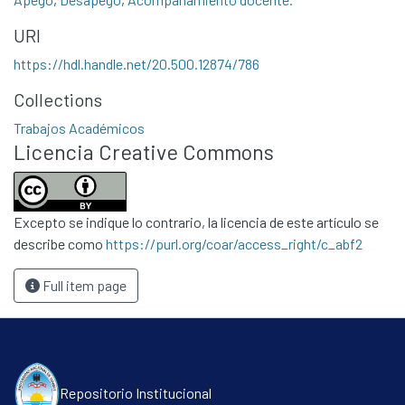
URI
https://hdl.handle.net/20.500.12874/786
Collections
Communities & Collections
Trabajos Académicos
Licencia Creative Commons
All of DSpace
Statistics
Contacto
Excepto se indique lo contrario, la licencia de este artículo se
Políticas
describe como
https://purl.org/coar/access_right/c_abf2
Full item page
Repositorio Institucional