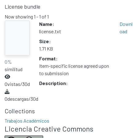
License bundle
Now showing
1 - 1 of 1
Name:
Downl
license.txt
oad
Size:
1.71 KB
Format:
0%
Item-specific license agreed upon
similitud
to submission
Description:
0
vistas/30d
0
descargas/30d
Collections
Trabajos Académicos
Licencia Creative Commons