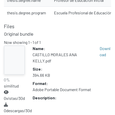
thesis.degree.name
Profesor de Educación Inicial
Communities & Collections
thesis.degree.program
Escuela Profesional de Educación
All of DSpace
Statistics
Files
Contacto
Original bundle
Políticas
Now showing
1 - 1 of 1
Name:
Downl
CASTILLO MORALES ANA
oad
KELLY.pdf
Size:
394.66 KB
0%
Format:
similitud
Adobe Portable Document Format
Description:
0
vistas/30d
0
descargas/30d