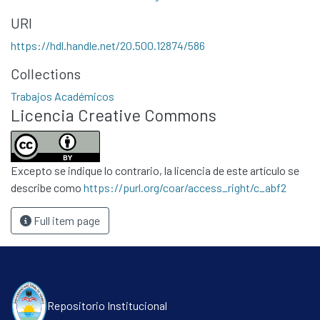
URI
https://hdl.handle.net/20.500.12874/586
Collections
Communities & Collections
Trabajos Académicos
Licencia Creative Commons
All of DSpace
Statistics
Contacto
Excepto se indique lo contrario, la licencia de este artículo se
Políticas
describe como
https://purl.org/coar/access_right/c_abf2
Full item page
Repositorio Institucional