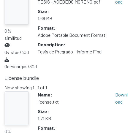
TESIS - ACEBEDO MORENO.pdf
oad
Size:
1.68 MB
Format:
0%
Adobe Portable Document Format
similitud
Description:
Tesis de Pregrado - Informe Final
0
vistas/30d
0
descargas/30d
License bundle
Now showing
1 - 1 of 1
Name:
Downl
license.txt
oad
Size:
1.71 KB
Format:
0%