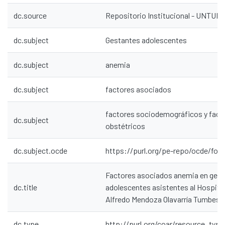
dc.source
Repositorio Institucional - UNTU
dc.subject
Gestantes adolescentes
dc.subject
anemia
dc.subject
factores asociados
factores sociodemográficos y fact
dc.subject
obstétricos
dc.subject.ocde
https://purl.org/pe-repo/ocde/for
Factores asociados anemia en ges
dc.title
adolescentes asistentes al Hospita
Alfredo Mendoza Olavarría Tumbes -
dc.type
http://purl.org/coar/resource_type