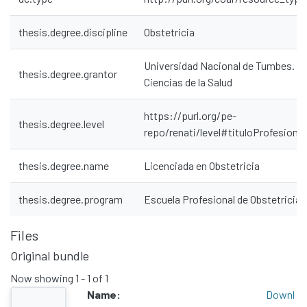
thesis.degree.discipline
Obstetricia
Universidad Nacional de Tumbes. Fa
thesis.degree.grantor
Ciencias de la Salud
Communities & Collections
https://purl.org/pe-
All of DSpace
thesis.degree.level
repo/renati/level#tituloProfesional
Statistics
Contacto
thesis.degree.name
Licenciada en Obstetricia
Políticas
thesis.degree.program
Escuela Profesional de Obstetricia
Files
Original bundle
Now showing
1 - 1 of 1
Name:
Downl