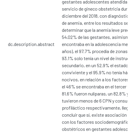
gestantes adolescentes atendidas e
servicio de gineco obstetricia duran
diciembre del 2018, con diagnóstico 
de anemia, entre los resultados se 
determinar que la anemia leve predo
54.02% de las gestantes, asimismo
dc.description.abstract
encontraba en la adolescencia media
años), el 97.7% procedía de zonas u
93.1% solo tenía un nivel de instruc
secundario, en un 52.9% el estado ci
conviviente y el 95.9% no tenía háb
nocivos, en relación a los factores 
el 46% se encontraba en el tercer tr
81.6% fueron nulíparas, un 82.8% y 
tuvieron menos de 6 CPN y consumi
profiláctico respectivamente, llega
concluir que sí, existe asociación d
con los factores sociodemográfico
obstétricos en gestantes adolescen