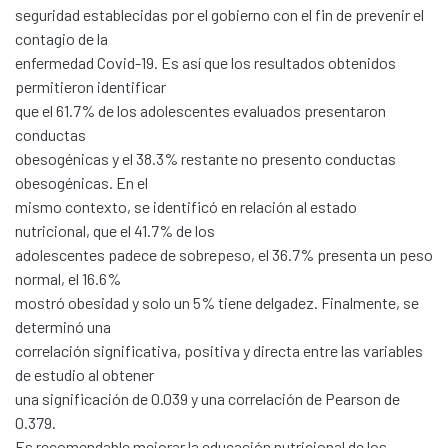
seguridad establecidas por el gobierno con el fin de prevenir el
contagio de la
enfermedad Covid-19. Es así que los resultados obtenidos
permitieron identificar
que el 61.7% de los adolescentes evaluados presentaron
conductas
obesogénicas y el 38.3% restante no presento conductas
obesogénicas. En el
mismo contexto, se identificó en relación al estado
nutricional, que el 41.7% de los
adolescentes padece de sobrepeso, el 36.7% presenta un peso
normal, el 16.6%
mostró obesidad y solo un 5% tiene delgadez. Finalmente, se
determinó una
correlación significativa, positiva y directa entre las variables
de estudio al obtener
una significación de 0.039 y una correlación de Pearson de
0.379.
Communities & Collections
Es recomendable mejorar la educación nutricional de los