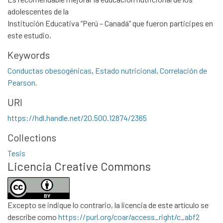
adolescentes de la
All of DSpace
Institución Educativa “Perú – Canadá” que fueron participes en
Statistics
este estudio.
Contacto
Keywords
Políticas
Conductas obesogénicas
,
Estado nutricional
,
Correlación de
Pearson.
URI
https://hdl.handle.net/20.500.12874/2365
Collections
Tesis
Licencia Creative Commons
Excepto se indique lo contrario, la licencia de este artículo se
describe como
https://purl.org/coar/access_right/c_abf2