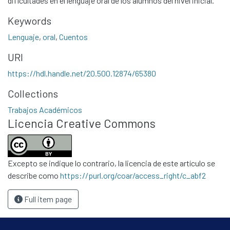
dificultades en el lenguaje oral de los alumnos del nivel inicial.
Keywords
Lenguaje
,
oral
,
Cuentos
URI
https://hdl.handle.net/20.500.12874/65380
Communities & Collections
Collections
All of DSpace
Trabajos Académicos
Licencia Creative Commons
Statistics
Contacto
Políticas
Excepto se indique lo contrario, la licencia de este artículo se
describe como
https://purl.org/coar/access_right/c_abf2
Full item page