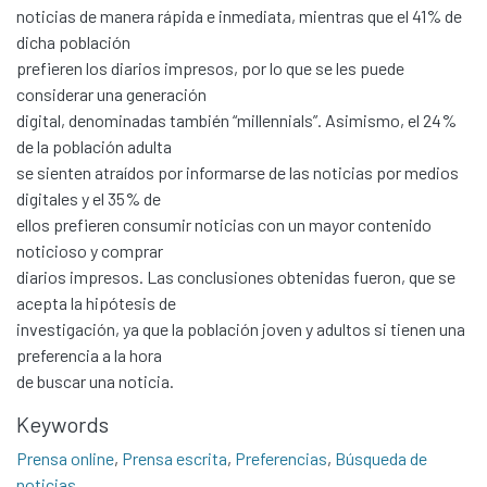
noticias de manera rápida e inmediata, mientras que el 41% de
dicha población
prefieren los diarios impresos, por lo que se les puede
considerar una generación
digital, denominadas también “millennials”. Asimismo, el 24%
de la población adulta
se sienten atraídos por informarse de las noticias por medios
digitales y el 35% de
ellos prefieren consumir noticias con un mayor contenido
noticioso y comprar
diarios impresos. Las conclusiones obtenidas fueron, que se
acepta la hipótesis de
investigación, ya que la población joven y adultos si tienen una
preferencia a la hora
de buscar una noticia.
Communities & Collections
Keywords
All of DSpace
Prensa online
,
Prensa escrita
,
Preferencias
,
Búsqueda de
Statistics
noticias