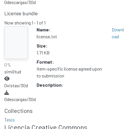
0
descargas/30d
License bundle
Now showing
1 - 1 of 1
Name:
Downl
license.txt
oad
Size:
1.71 KB
Format:
0%
Item-specific license agreed upon
similitud
to submission
Description:
0
vistas/30d
0
descargas/30d
Collections
Tesis
Licencia Creative Commons