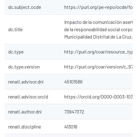
dc.subject.ocde
https://purl.org/pe-repo/ocde/for
Impacto de la comunicación asertiva
dc.title
de la responsabilidad social corpora
Municipalidad Distrital de La Cruz,
dc.type
http://purl.org/coar/resource_type
dc.type.version
http://purl.org/coar/version/c_97
renati.advisor.dni
45101586
renati.advisor.orcid
https://orcid.org/0000-0003-1038
renati.author.dni
73947372
renati.discipline
413016