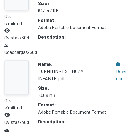
Size:
643.47 KB
0%
Format:
similitud
Adobe Portable Document Format
Description:
0
vistas/30d
0
descargas/30d
Name:
TURNITIN - ESPINOZA
Downl
INFANTE.pdf
oad
Size:
10.09 MB
0%
Format:
similitud
Adobe Portable Document Format
Description:
0
vistas/30d