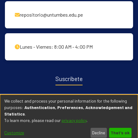
repositorio@untumbes.edu.pe
Lunes - Viernes: 8:00 AM - 4:00 PM
Suscríbete
Recibe notificaciones sobre nuevas publicaciones y eventos
We collect and process your personal information for the following
relacionados con el repositorio. ingresa
Aqui →
purposes:
Authentication, Preferences, Acknowledgement and
Statistics
.
To learn more, please read our
privacy policy
.
© 2026 Universidad Nacional de Tumbes. Todos los derechos
Customize
Decline
That's ok
reservados.