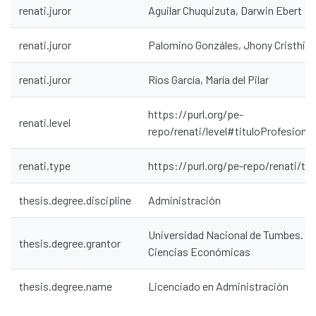
renati.juror
Aguilar Chuquizuta, Darwin Ebert
renati.juror
Palomino Gonzáles, Jhony Cristhia
renati.juror
Ríos García, María del Pilar
https://purl.org/pe-
renati.level
repo/renati/level#tituloProfesional
renati.type
https://purl.org/pe-repo/renati/ty
Communities & Collections
thesis.degree.discipline
Administración
All of DSpace
Statistics
Universidad Nacional de Tumbes. Fa
thesis.degree.grantor
Contacto
Ciencias Económicas
Políticas
thesis.degree.name
Licenciado en Administración