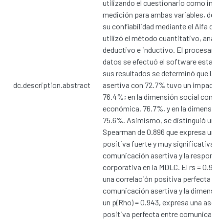
utilizando el cuestionario como in
medición para ambas variables, de
su confiabilidad mediante el Alfa d
utilizó el método cuantitativo, analí
deductivo e inductivo. El procesami
datos se efectuó el software estad
sus resultados se determinó que la
dc.description.abstract
asertiva con 72.7% tuvo un impacto
76.4%; en la dimensión social con 
económica. 76.7%, y en la dimensió
75.6%. Asimismo, se distinguió un 
Spearman de 0.896 que expresa una
positiva fuerte y muy significativa e
comunicación asertiva y la responsa
corporativa en la MDLC. El rs = 0.94
una correlación positiva perfecta e
comunicación asertiva y la dimensió
un p(Rho) = 0.943, expresa una aso
positiva perfecta entre comunicació